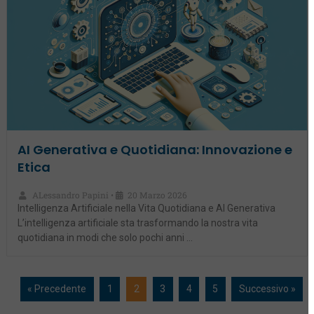
AI Generativa e Quotidiana: Innovazione e
Etica
ALessandro Papini
20 Marzo 2026
•
Intelligenza Artificiale nella Vita Quotidiana e AI Generativa
L’intelligenza artificiale sta trasformando la nostra vita
quotidiana in modi che solo pochi anni …
« Precedente
1
2
3
4
5
Successivo »