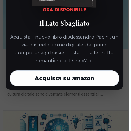
ORA DISPONIBILE
Il Lato Sbagliato
Acquista il nuovo libro di Alessandro Papini, un
viaggio nel crimine digitale: dal primo
computer agli hacker di stato, dalle truffe
Guida Completa alla Consapevolezza
romantiche al Dark Web.
Digitale
ALessandro Papini
10 Aprile 2026
•
Acquista su
amazon
Consapevolezza Digitale e Cultura Digitale: Una Guida
Completa Nel mondo moderno, la consapevolezza digitale e la
cultura digitale sono diventate elementi essenziali …