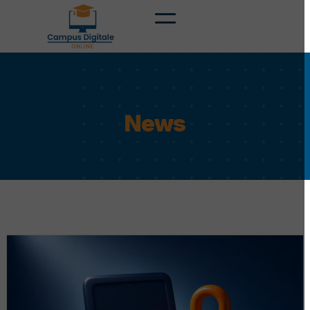
Home
Piattaforma FAD
News
Diventa Partner
FAQ Partner
Catalogo Corsi
Chi Siamo
Contattaci