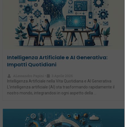
Intelligenza Artificiale e AI Generativa:
Impatti Quotidiani
ALessandro Papini
3 Aprile 2026
•
Intelligenza Artificiale nella Vita Quotidiana e AI Generativa
L’intelligenza artificiale (AI) sta trasformando rapidamente il
nostro mondo, integrandosi in ogni aspetto della …