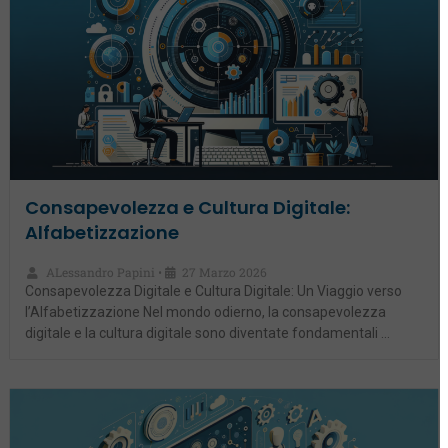
Consapevolezza e Cultura Digitale:
Alfabetizzazione
ALessandro Papini
27 Marzo 2026
•
Consapevolezza Digitale e Cultura Digitale: Un Viaggio verso
l’Alfabetizzazione Nel mondo odierno, la consapevolezza
digitale e la cultura digitale sono diventate fondamentali …