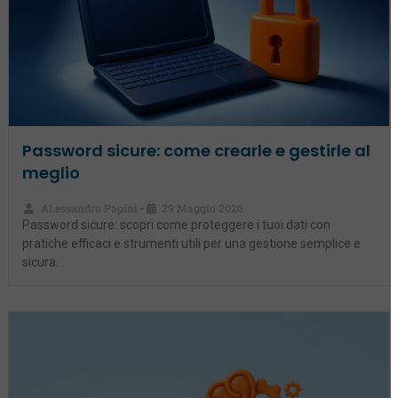
Password sicure: come crearle e gestirle al
meglio
ALessandro Papini
29 Maggio 2026
•
Password sicure: scopri come proteggere i tuoi dati con
pratiche efficaci e strumenti utili per una gestione semplice e
sicura.