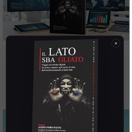
×
Il nuovo libro di Alessandro Papini, Il lato
sbagliato: una bussola per la
consapevolezza digitale
admin
15 Aprile 2026
•
Venerdì 3 aprile è uscito nelle librerie e su Amazon Il Lato
Sbagliato, l’ultimo libro di Alessandro Papini. L’autore mette a
nudo …